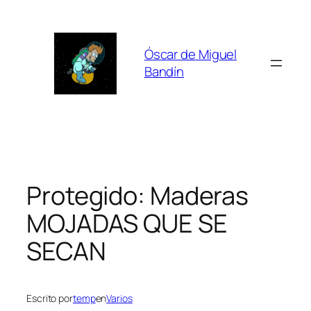
Saltar
al
contenido
Óscar de Miguel
Bandín
Protegido: Maderas
MOJADAS QUE SE
SECAN
Escrito por
temp
en
Varios