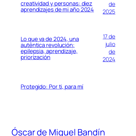
creatividad y personas: diez
de
aprendizajes de mi año 2024
2025
17 de
Lo que va de 2024, una
julio
auténtica revolución:
epilepsia, aprendizaje,
de
priorización
2024
Protegido: Por ti, para mí
Óscar de Miguel Bandín