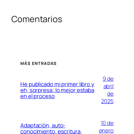
Comentarios
MÁS ENTRADAS
9 de
He publicado mi primer libro y
abril
eh, sorpresa: lo mejor estaba
de
en el proceso
2025
10 de
Adaptación, auto-
enero
conocimiento, escritura,