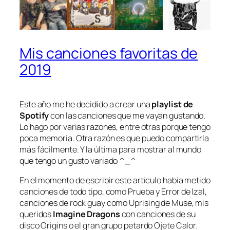
Mis canciones favoritas de
2019
Este año me he decidido a crear una
playlist de
Spotify
con las canciones que me vayan gustando.
Lo hago por varias razones, entre otras porque tengo
poca memoria. Otra razón es que puedo compartirla
más fácilmente. Y la última para mostrar al mundo
que tengo un gusto variado ^_^
En el momento de escribir este artículo había metido
canciones de todo tipo, como
Prueba y Error
de Izal,
canciones de rock guay como
Uprising
de Muse, mis
queridos
Imagine Dragons
con canciones de su
disco
Origins
o el gran grupo petardo Ojete Calor.